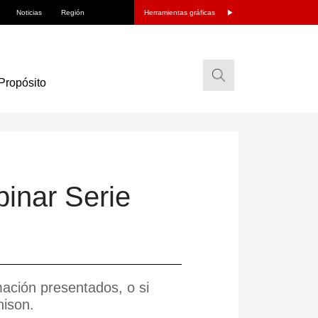
Noticias
Región
Herramientas gráficas
Propósito
inar Serie
mación presentados, o si
nison.