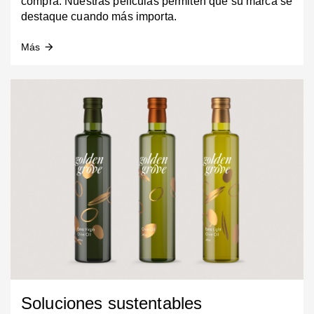
compra. Nuestras películas permiten que su marca se
destaque cuando más importa.
Más
arrow_forward
Soluciones sustentables