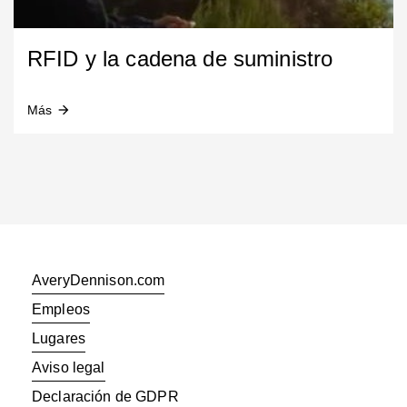
RFID y la cadena de suministro
Más
arrow_forward
AveryDennison.com
Empleos
Lugares
Aviso legal
Declaración de GDPR